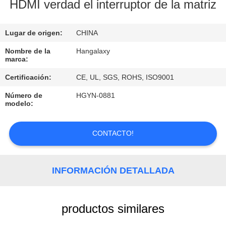
LA
HDMI verdad el interruptor de la matriz
FÁBRICA
Lugar de origen:
CHINA
CONTROL
Nombre de la
Hangalaxy
marca:
DE
Certificación:
CE, UL, SGS, ROHS, ISO9001
CALIDAD
Número de
HGYN-0881
modelo:
ÉNTRENOS
EN
CONTACTO!
CONTACTO
CON
INFORMACIÓN DETALLADA
PIDA
productos similares
UNA