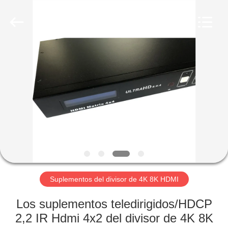
la
fibra
óptica
MPO
MTP
Proveedor.
Copyright
©
HOGAR
2020
-
2024
fiberopticpatch-
cable.com.
PRODUCTOS
All
Rights
Reserved.
VÍDEOS
SOBRE
NOSOTROS
Suplementos del divisor de 4K 8K HDMI
VIAJE
Los suplementos teledirigidos/HDCP
DE
2,2 IR Hdmi 4x2 del divisor de 4K 8K