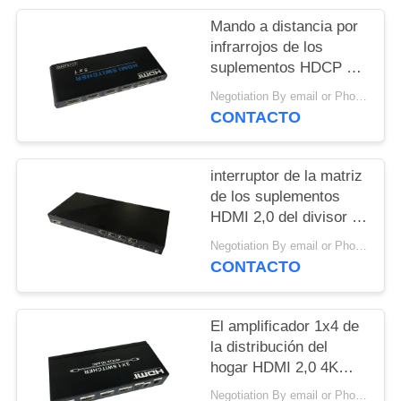
CITA
Mando a distancia por
infrarrojos de los
VR
suplementos HDCP 2,2
del divisor de HDMI 2,1
Negotiation By email or Phone Call MOQ:El decir de MOQ es 10pcs
PS4 4K 8K HDMI
CONTACTO
interruptor de la matriz
de los suplementos
HDMI 2,0 del divisor de
4X2 4K 8K HDMI con
Negotiation By email or Phone Call MOQ:El decir de MOQ es 10pcs
4Kx2K 60Hz
CONTACTO
El amplificador 1x4 de
la distribución del
hogar HDMI 2,0 4K
Hdmi hasta 4 salidas
Negotiation By email or Phone Call MOQ:El decir de MOQ es 10pcs