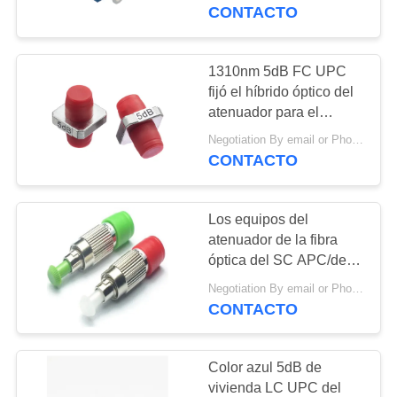
LA
insensible
CONTACTO
FÁBRICA
1310nm 5dB FC UPC
17
CONTROL
fijó el híbrido óptico del
cables del remiendo
atenuador para el
DE
equipo de datos de
de la fibra óptica
Negotiation By email or Phone Call MOQ:El decir de MOQ es 10pcs
CALIDAD
prueba
CONTACTO
ÉNTRENOS
Los equipos del
EN
atenuador de la fibra
CONTACTO
óptica del SC APC/del
23
atenuador de la fibra
CON
Negotiation By email or Phone Call MOQ:El decir de MOQ es 10pcs
cable óptico activo
óptica crean el tipo
CONTACTO
de 4K 8K HDMI
PIDA
Color azul 5dB de
UNA
vivienda LC UPC del