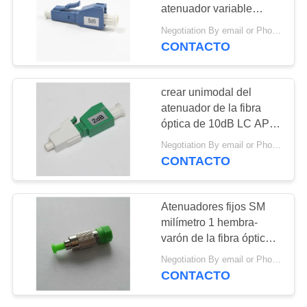
CITA
atenuador variable
unimodal de la fibra
Negotiation By email or Phone Call MOQ:El decir de MOQ es 10pcs
óptica fijado
CONTACTO
4
VR
Cable óptico activo
crear unimodal del
del USB
atenuador de la fibra
óptica de 10dB LC APC
para las redes de CATV
Negotiation By email or Phone Call MOQ:El decir de MOQ es 10pcs
CONTACTO
22
Atenuadores fijos SM
Coletas de la fibra
milímetro 1 hembra-
varón de la fibra óptica
óptica
del LC ~ 25dB opcional
Negotiation By email or Phone Call MOQ:El decir de MOQ es 10pcs
CONTACTO