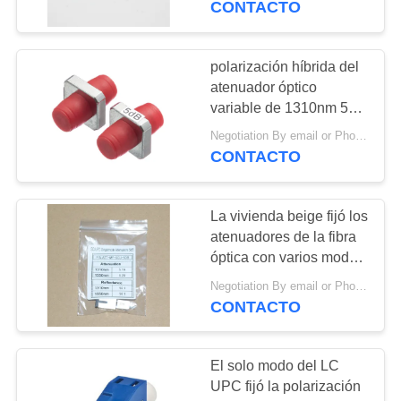
CONTACTO
17
Adaptadores de la
polarización híbrida del
atenuador óptico
fibra óptica
variable de 1310nm 5dB
FC UPC insensible
Negotiation By email or Phone Call MOQ:El decir de MOQ es 10pcs
CONTACTO
La vivienda beige fijó los
7
atenuadores de la fibra
suplementos del
óptica con varios modos
de funcionamiento/5db
divisor de 4K 8K
Negotiation By email or Phone Call MOQ:El decir de MOQ es 10pcs
el atenuador LC UPC
CONTACTO
HDMI
El solo modo del LC
UPC fijó la polarización