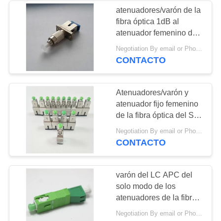
atenuadores/varón de la
fibra óptica 1dB al
17
atenuador femenino del
Reflector de la fibra
Sc APC unimodal
Negotiation By email or Phone Call MOQ:El decir de MOQ es 10pcs
CONTACTO
óptica FBG
Atenuadores/varón y
atenuador fijo femenino
de la fibra óptica del SC
APC de la fibra del solo
19
Negotiation By email or Phone Call MOQ:El decir de MOQ es 10pcs
modo
CONTACTO
Atenuadores de la
fibra óptica
varón del LC APC del
solo modo de los
atenuadores de la fibra
óptica 10dB a la hembra
Negotiation By email or Phone Call MOQ:El decir de MOQ es 10pcs
del SC APC