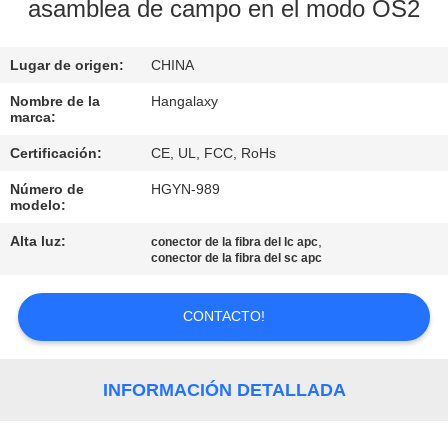
LA
asamblea de campo en el modo OS2
FÁBRICA
Lugar de origen:
CHINA
CONTROL
Nombre de la
Hangalaxy
marca:
DE
Certificación:
CE, UL, FCC, RoHs
CALIDAD
Número de
HGYN-989
modelo:
ÉNTRENOS
Alta luz:
,
conector de la fibra del lc apc
EN
conector de la fibra del sc apc
CONTACTO
CONTACTO!
CON
PIDA
INFORMACIÓN DETALLADA
UNA