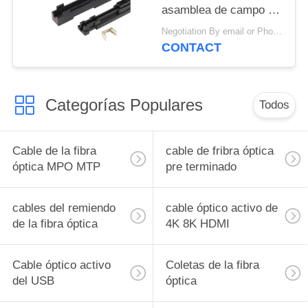
asamblea de campo de
la fibra óptica de la
Negotiation By email or Phone Call MOQ:El decir de MOQ es 10pcs
encoladora
CONTACT
Categorías Populares
Todos
Cable de la fibra
cable de fribra óptica
óptica MPO MTP
pre terminado
cables del remiendo
cable óptico activo de
de la fibra óptica
4K 8K HDMI
Cable óptico activo
Coletas de la fibra
del USB
óptica