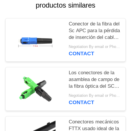
CITA
productos similares
VR
Conector de la fibra del
Sc APC para la pérdida
de inserción del cable
MAPA
de descenso de
Negotiation By email or Phone Call MOQ:El decir de MOQ es 10pcs
DEL
2.0x3.0m m/FTTH
CONTACT
0.35dB
SITIO
Los conectores de la
PRIVACY
asamblea de campo de
POLICY
la fibra óptica del SC
APC pre instalaron la
Negotiation By email or Phone Call MOQ:El decir de MOQ es 10pcs
virola de cerámica del
CONTACT
adaptador
Conectores mecánicos
FTTX usado ideal de la