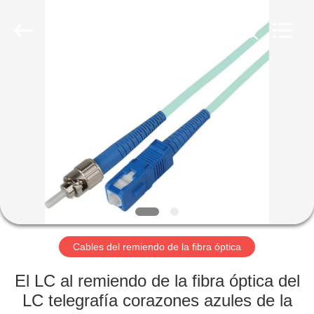
la
fibra
óptica
MPO
MTP
Proveedor.
Copyright
©
HOGAR
2020
-
2024
fiberopticpatch-
cable.com.
PRODUCTOS
All
Rights
Reserved.
VÍDEOS
SOBRE
NOSOTROS
Cables del remiendo de la fibra óptica
VIAJE
El LC al remiendo de la fibra óptica del
DE
LC telegrafía corazones azules de la