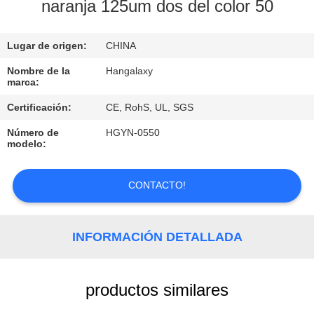
LA
naranja 125um dos del color 50
FÁBRICA
Lugar de origen:
CHINA
CONTROL
Nombre de la
Hangalaxy
marca:
DE
Certificación:
CE, RohS, UL, SGS
CALIDAD
Número de
HGYN-0550
modelo:
ÉNTRENOS
EN
CONTACTO!
CONTACTO
CON
INFORMACIÓN DETALLADA
PIDA
productos similares
UNA