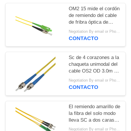
CITA
OM2 15 mide el cordón
de remiendo del cable
VR
de fribra óptica de
3.0m m 3M VF45 al LC
Negotiation By email or Phone Call MOQ:El decir de MOQ es 10pcs
con varios modos de
CONTACTO
funcionamiento
Sc de 4 corazones a la
chaqueta unimodal del
cable OS2 OD 3.0m m
OFNP del remiendo de
Negotiation By email or Phone Call MOQ:El decir de MOQ es 10pcs
la fibra del St
CONTACTO
El remiendo amarillo de
la fibra del solo modo
lleva SC a dos caras
LC de los 10m 2.0m m
Negotiation By email or Phone Call MOQ:El decir de MOQ es 10pcs