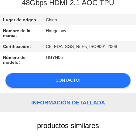
LA
48Gbps HDMI 2,1 AOC TPU
FÁBRICA
Lugar de origen:
China
CONTROL
Nombre de la
Hangalaxy
marca:
DE
Certificación:
CE, FDA, SGS, RoHs, ISO9001:2008
CALIDAD
Número de
HGYN05
modelo:
ÉNTRENOS
EN
CONTACTO!
CONTACTO
CON
INFORMACIÓN DETALLADA
PIDA
productos similares
UNA