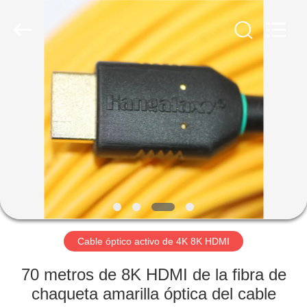
la
fibra
óptica
MPO
MTP
Proveedor.
Copyright
©
HOGAR
2020
-
2024
fiberopticpatch-
cable.com.
PRODUCTOS
All
Rights
Reserved.
VÍDEOS
SOBRE
NOSOTROS
Cable óptico activo de 4K 8K HDMI
VIAJE
70 metros de 8K HDMI de la fibra de
DE
chaqueta amarilla óptica del cable