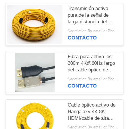
CITA
Transmisión activa
pura de la señal de
VR
larga distancia del
cable óptico LSZH de
Negotiation By email or Phone Call MOQ:El decir de MOQ es 10pcs
4K 8K HDMI
CONTACTO
Fibra pura activa los
300m 4K@60Hz largo
del cable óptico de
Hdmi 2,0 4 4 4 18Gbps
Negotiation By email or Phone Call MOQ:El decir de MOQ es 10pcs
CONTACTO
Cable óptico activo de
Hangalaxy 4K 8K
HDMI/cable de alta
velocidad 4k de AOC
Negotiation By email or Phone Call MOQ:El decir de MOQ es 10pcs