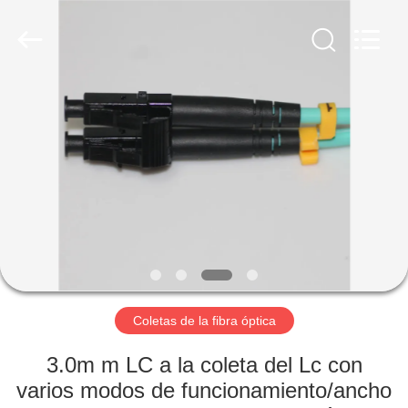
la
fibra
óptica
MPO
MTP
Proveedor.
Copyright
©
HOGAR
2020
-
2024
fiberopticpatch-
cable.com.
PRODUCTOS
All
Rights
Reserved.
VÍDEOS
SOBRE
NOSOTROS
Coletas de la fibra óptica
VIAJE
3.0m m LC a la coleta del Lc con
DE
varios modos de funcionamiento/ancho