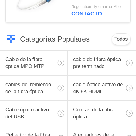
la fibra óptica de LSZH
Negotiation By email or Phone Call MOQ:El refrán de MOQ es 10pcs
CONTACTO
Categorías Populares
Todos
Cable de la fibra
cable de fribra óptica
óptica MPO MTP
pre terminado
cables del remiendo
cable óptico activo de
de la fibra óptica
4K 8K HDMI
Cable óptico activo
Coletas de la fibra
del USB
óptica
Reflector de la fibra
Atenuadores de la