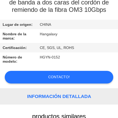
LA
de banda a dos caras del cordón de
remiendo de la fibra OM3 10Gbps
FÁBRICA
Lugar de origen:
CHINA
CONTROL
DE
Nombre de la
Hangalaxy
marca:
CALIDAD
Certificación:
CE, SGS, UL, ROHS
Número de
HGYN-0152
ÉNTRENOS
modelo:
EN
CONTACTO
CONTACTO!
CON
INFORMACIÓN DETALLADA
PIDA
UNA
productos similares