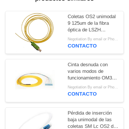
CITA
Coletas OS2 unimodal
VR
9 125um de la fibra
óptica de LSZH
1310nm SM Lc
Negotiation By email or Phone Call MOQ:El refrán de MOQ es 10pcs
CONTACTO
Cinta desnuda con
varios modos de
funcionamiento OM3
Fanouit de la coleta de
Negotiation By email or Phone Call MOQ:El refrán de MOQ es 10pcs
la fibra óptica del ST
CONTACTO
UPC 850nm
Pérdida de inserción
baja unimodal de las
coletas SM Lc OS2 de