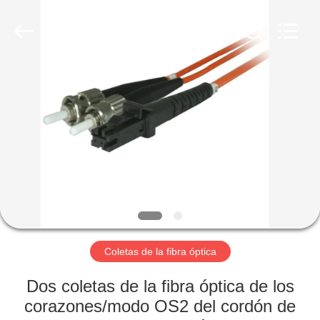
la
fibra
óptica
MPO
MTP
Proveedor.
Copyright
©
HOGAR
2020
-
2024
fiberopticpatch-
cable.com.
PRODUCTOS
All
Rights
Reserved.
VÍDEOS
SOBRE
NOSOTROS
Coletas de la fibra óptica
VIAJE
Dos coletas de la fibra óptica de los
DE
corazones/modo OS2 del cordón de