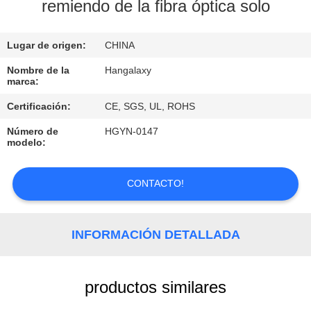
LA
remiendo de la fibra óptica solo
FÁBRICA
Lugar de origen:
CHINA
CONTROL
Nombre de la
Hangalaxy
marca:
DE
Certificación:
CE, SGS, UL, ROHS
CALIDAD
Número de
HGYN-0147
modelo:
ÉNTRENOS
EN
CONTACTO!
CONTACTO
CON
INFORMACIÓN DETALLADA
PIDA
productos similares
UNA