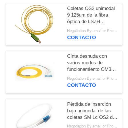
CITA
Coletas OS2 unimodal
9 125um de la fibra
VR
óptica de LSZH
1310nm SM Lc
Negotiation By email or Phone Call MOQ:El refrán de MOQ es 10pcs
CONTACTO
Cinta desnuda con
varios modos de
funcionamiento OM3
Fanouit de la coleta de
Negotiation By email or Phone Call MOQ:El refrán de MOQ es 10pcs
la fibra óptica del ST
CONTACTO
UPC 850nm
Pérdida de inserción
baja unimodal de las
coletas SM Lc OS2 de
la fibra óptica de LSZH
Negotiation By email or Phone Call MOQ:El refrán de MOQ es 10pcs